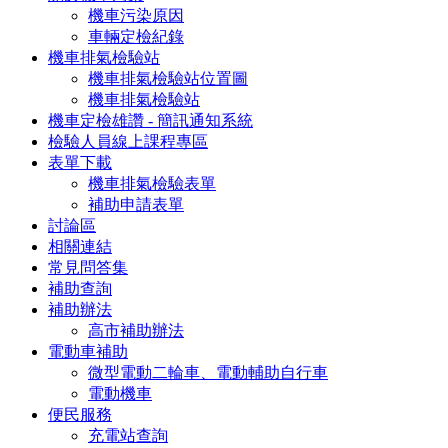
機車污染原因
車輛定檢紀錄
機車排氣檢驗站
機車排氣檢驗站位置圖
機車排氣檢驗站
機車定檢雄讚 - 簡訊通知系統
檢驗人員線上課程專區
表單下載
機車排氣檢驗表單
補助申請表單
討論區
相關連結
常見問答集
補助查詢
補助辦法
高市補助辦法
電動車補助
微型電動二輪車、電動輔助自行車
電動機車
便民服務
充電站查詢