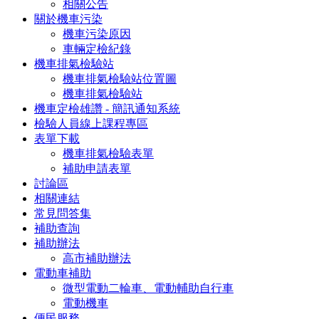
相關公告
關於機車污染
機車污染原因
車輛定檢紀錄
機車排氣檢驗站
機車排氣檢驗站位置圖
機車排氣檢驗站
機車定檢雄讚 - 簡訊通知系統
檢驗人員線上課程專區
表單下載
機車排氣檢驗表單
補助申請表單
討論區
相關連結
常見問答集
補助查詢
補助辦法
高市補助辦法
電動車補助
微型電動二輪車、電動輔助自行車
電動機車
便民服務